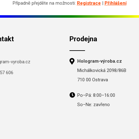
Případně přejděte na možnosti:
Registrace
|
Přihlášení
ntakt
Prodejna
Hologram-výroba.cz
gram-vyroba.cz
Michálkovická 2098/86B
57 606
710 00 Ostrava
Po–Pá: 8:00–16:00
So–Ne: zavřeno