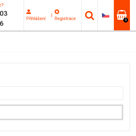
z?
603
|
Přihlášení
Registrace
0
06