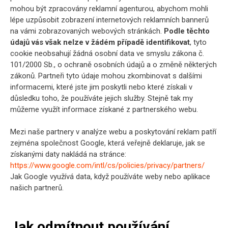
mohou být zpracovány reklamní agenturou, abychom mohli
lépe uzpůsobit zobrazení internetových reklamních bannerů
na vámi zobrazovaných webových stránkách.
Podle těchto
údajů vás však nelze v žádém případě identifikovat
, tyto
cookie neobsahují žádná osobní data ve smyslu zákona č.
101/2000 Sb., o ochraně osobních údajů a o změně některých
zákonů. Partneři tyto údaje mohou zkombinovat s dalšími
informacemi, které jste jim poskytli nebo které získali v
důsledku toho, že používáte jejich služby. Stejně tak my
můžeme využít informace získané z partnerského webu.
Mezi naše partnery v analýze webu a poskytování reklam patří
zejména společnost Google, která veřejně deklaruje, jak se
získanými daty nakládá na stránce:
https://www.google.com/intl/cs/policies/privacy/partners/
Jak Google využívá data, když používáte weby nebo aplikace
našich partnerů.
Jak odmítnout používání