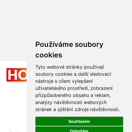
Používáme soubory
cookies
Tyto webové stránky používají
soubory cookies a další sledovací
nástroje s cílem vylepšení
uživatelského prostředí, zobrazení
přizpůsobeného obsahu a reklam,
Všechna práva vyhrazena
analýzy návštěvnosti webových
© 2011 - 2026
Hologram-vyroba.cz
stránek a zjištění zdroje návštěvnosti.
Realizace
GraphicSite.cz
Souhlasím
Odmítám