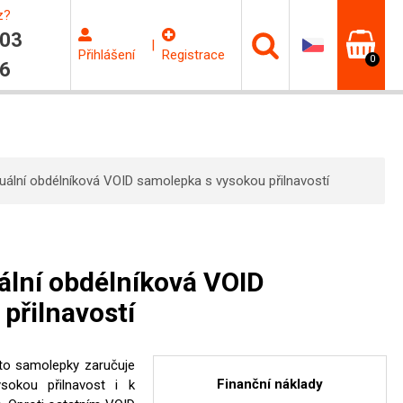
z?
603
|
Přihlášení
Registrace
0
06
uální obdélníková VOID samolepka s vysokou přilnavostí
ální obdélníková VOID
přilnavostí
éto samolepky zaručuje
Finanční náklady
ysokou přilnavost i k