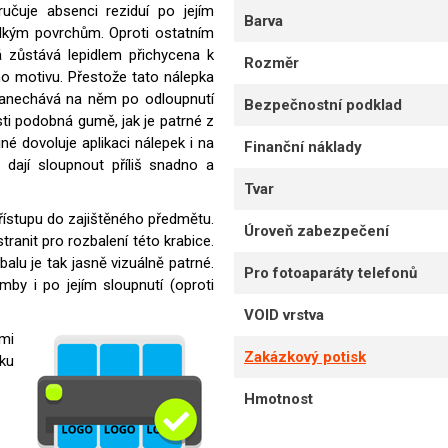
učuje absenci reziduí po jejím
Barva
adkým povrchům. Oproti ostatním
á zůstává lepidlem přichycena k
Rozměr
ho motivu. Přestože tato nálepka
zanechává na něm po odloupnutí
Bezpečnostní podklad
sti podobná gumě, jak je patrné z
né dovoluje aplikaci nálepek i na
Finanční náklady
dají sloupnout příliš snadno a
Tvar
přístupu do zajištěného předmětu.
Úroveň zabezpečení
tranit pro rozbalení této krabice.
alu je tak jasně vizuálně patrné.
Pro fotoaparáty telefonů
mby i po jejím sloupnutí (oproti
VOID vrstva
mi
Zakázkový potisk
ku
Hmotnost