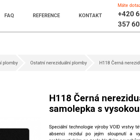
Máte dota
+420 
FAQ
REFERENCE
KONTAKT
357 6
ní plomby
Ostatní nereziduální plomby
H118 Černá nerezid
H118 Černá nerezidu
samolepka s vysokou 
Speciální technologie výroby VOID vrstvy t
absenci reziduí po jejím sloupnutí a v