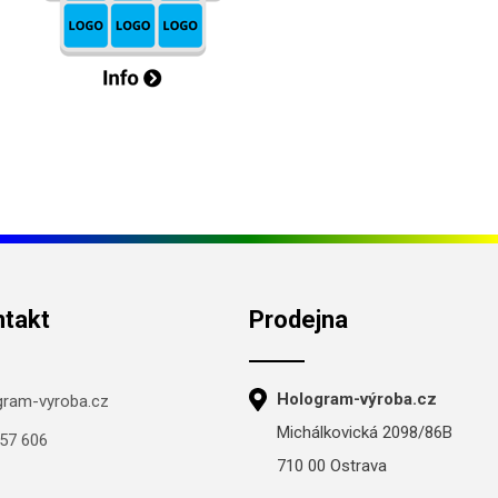
ntakt
Prodejna
Hologram-výroba.cz
gram-vyroba.cz
Michálkovická 2098/86B
57 606
710 00 Ostrava