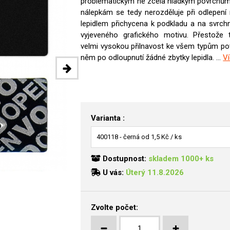
problematickým ne zcela hladkým povrchům
nálepkám se tedy nerozděluje při odlepení 
lepidlem přichycena k podkladu a na svrchn
vyjeveného grafického motivu. Přestože 
velmi vysokou přilnavost ke všem typům p
něm po odloupnutí žádné zbytky lepidla. ...
V
Varianta :
Dostupnost:
skladem 1000+ ks
U vás:
Úterý 11.8.2026
Zvolte počet: