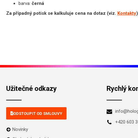
barva:
černá
Za případný potisk se kalkuluje cena na dotaz (viz.
Kontakty
)
Užitečné odkazy
Rychlý ko
info@holo
ODSTOUPIT OD SMLOUVY
+420 603 3
Novinky