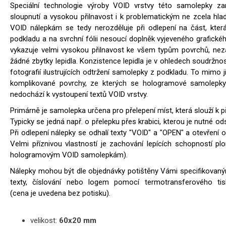
Speciální technologie výroby VOID vrstvy této samolepky zar
sloupnutí a vysokou přilnavost i k problematickým ne zcela hl
VOID nálepkám se tedy nerozděluje při odlepení na část, kter
podkladu a na svrchní fólii nesoucí doplněk vyjeveného grafické
vykazuje velmi vysokou přilnavost ke všem typům povrchů, ne
žádné zbytky lepidla. Konzistence lepidla je v ohledech soudržno
fotografií ilustrujících odtržení samolepky z podkladu. To mimo ji
komplikované povrchy, ze kterých se hologramové samolepky 
nedochází k vystoupení textů VOID vrstvy.
Primárně je samolepka určena pro přelepení míst, která slouží k 
Typicky se jedná např. o přelepku přes krabici, kterou je nutné ods
Při odlepení nálepky se odhalí texty "VOID" a "OPEN" a otevření ob
Velmi příznivou vlastností je zachování lepících schopností plo
hologramovým VOID samolepkám).
Nálepky mohou být dle objednávky potištěny Vámi specifikovaný
texty, číslování nebo logem pomocí termotransferového tis
(cena je uvedena bez potisku).
velikost:
60x20 mm