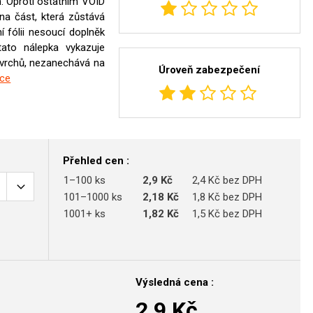
. Oproti ostatním VOID
na část, která zůstává
í fólii nesoucí doplněk
tato nálepka vykazuje
ovrchů, nezanechává na
Úroveň zabezpečení
íce
Přehled cen :
1–100 ks
2,9 Kč
2,4 Kč bez DPH
101–1000 ks
2,18 Kč
1,8 Kč bez DPH
1001+ ks
1,82 Kč
1,5 Kč bez DPH
Výsledná cena :
2,9
Kč