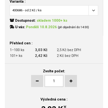
Varianta :
Dostupnost:
skladem 1000+ ks
U vás:
Pondělí 10.8.2026
(při objednání do 14:00)
Přehled cen :
1–100 ks
3,03 Kč
2,5 Kč bez DPH
101+ ks
2,42 Kč
2 Kč bez DPH
Zvolte počet:
Výsledná cena :