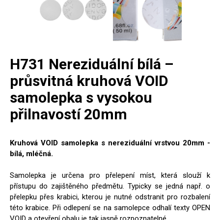
H731 Nereziduální bílá –
průsvitná kruhová VOID
samolepka s vysokou
přilnavostí 20mm
Kruhová VOID samolepka s nereziduální vrstvou 20mm -
bílá, mléčná.
Samolepka je určena pro přelepení míst, která slouží k
přístupu do zajištěného předmětu. Typicky se jedná např. o
přelepku přes krabici, kterou je nutné odstranit pro rozbalení
této krabice. Při odlepení se na samolepce odhalí texty OPEN
VOID a otevření obalu je tak jasně rozpoznatelné.