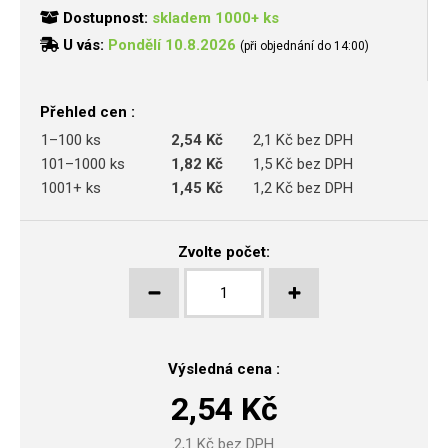
Dostupnost:
skladem 1000+ ks
U vás:
Pondělí 10.8.2026
(při objednání do 14:00)
Přehled cen :
1–100 ks
2,54 Kč
2,1 Kč bez DPH
101–1000 ks
1,82 Kč
1,5 Kč bez DPH
1001+ ks
1,45 Kč
1,2 Kč bez DPH
Zvolte počet:
Výsledná cena :
2,54
Kč
2,1
Kč bez DPH