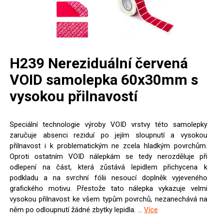
H239 Nereziduální červená
VOID samolepka 60x30mm s
vysokou přilnavostí
Speciální technologie výroby VOID vrstvy této samolepky
zaručuje absenci reziduí po jejím sloupnutí a vysokou
přilnavost i k problematickým ne zcela hladkým povrchům.
Oproti ostatním VOID nálepkám se tedy nerozděluje při
odlepení na část, která zůstává lepidlem přichycena k
podkladu a na svrchní fólii nesoucí doplněk vyjeveného
grafického motivu. Přestože tato nálepka vykazuje velmi
vysokou přilnavost ke všem typům povrchů, nezanechává na
něm po odloupnutí žádné zbytky lepidla. ...
Více