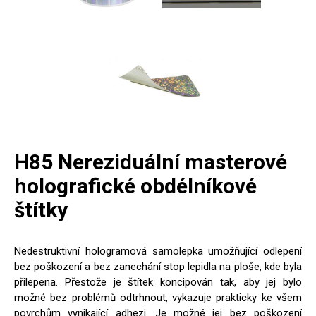
H85 Nereziduální masterové
holografické obdélníkové
štítky
Nedestruktivní hologramová samolepka umožňující odlepení
bez poškození a bez zanechání stop lepidla na ploše, kde byla
přilepena. Přestože je štítek koncipován tak, aby jej bylo
možné bez problémů odtrhnout, vykazuje prakticky ke všem
povrchům vynikající adhezi. Je možné jej bez poškození