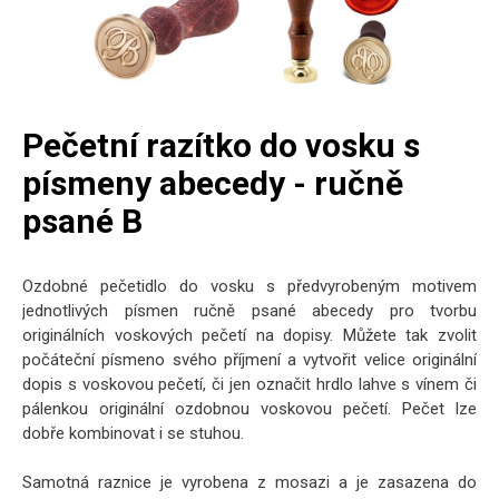
Pečetní razítko do vosku s
písmeny abecedy - ručně
psané B
Ozdobné pečetidlo do vosku s předvyrobeným motivem
jednotlivých písmen ručně psané abecedy pro tvorbu
originálních voskových pečetí na dopisy. Můžete tak zvolit
počáteční písmeno svého příjmení a vytvořit velice originální
dopis s voskovou pečetí, či jen označit hrdlo lahve s vínem či
pálenkou originální ozdobnou voskovou pečetí. Pečet lze
dobře kombinovat i se stuhou.
Samotná raznice je vyrobena z mosazi a je zasazena do