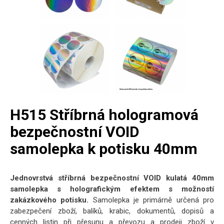
H515 Stříbrná hologramová
bezpečnostní VOID
samolepka k potisku 40mm
Jednovrstvá stříbrná bezpečnostní VOID kulatá 40mm
samolepka s holografickým efektem s možností
zakázkového potisku.
Samolepka je primárně určená pro
zabezpečení zboží, balíků, krabic, dokumentů, dopisů a
cenných listin při přesunu a převozu a prodeji zboží v