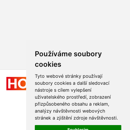
Používáme soubory
cookies
Tyto webové stránky používají
soubory cookies a další sledovací
nástroje s cílem vylepšení
uživatelského prostředí, zobrazení
přizpůsobeného obsahu a reklam,
Všechna práva vyhrazena
analýzy návštěvnosti webových
© 2011 - 2026
Hologram-vyroba.cz
stránek a zjištění zdroje návštěvnosti.
Realizace
GraphicSite.cz
Souhlasím