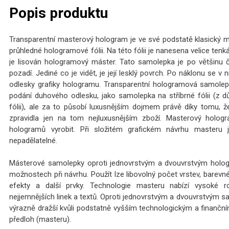
Popis produktu
Transparentní masterový hologram je ve své podstatě klasický 
průhledné hologramové fólii. Na této fólii je nanesena velice tenk
je lisován hologramový máster. Tato samolepka je po většinu ča
pozadí. Jediné co je vidět, je její lesklý povrch. Po náklonu se v
odlesky grafiky hologramu. Transparentní hologramová samolepk
podání duhového odlesku, jako samolepka na stříbrné fólii (z
fólii), ale za to působí luxusnějším dojmem právě díky tomu, že
zpravidla jen na tom nejluxusnějším zboží. Masterový hologr
hologramů vyrobit. Při složitém grafickém návrhu masteru 
nepadělatelné.
Másterové samolepky oproti jednovrstvým a dvouvrstvým holo
možnostech při návrhu. Použít lze libovolný počet vrstev, barevné
efekty a další prvky. Technologie masteru nabízí vysoké ro
nejjemnějších linek a textů. Oproti jednovrstvým a dvouvrstvým
výrazně dražší kvůli podstatně vyšším technologickým a finančn
předloh (masteru).