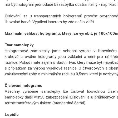
má být hologram jednoduše bezezbytku odstranitelný - například s
Číslování lze u transparentních hologramů provést povrcho
libovolné barvě. Vypálení laserem by zde nešlo vidět.
Maximální velikost hologramu, který lze vyrobit, je 100x100
Tvar samolepky
Hologramové samolepky jsme schopni vyrobit v libovolném t
kruhové a oválné hologramy jsou základní a není pro ně tře
raznice. Pokud máte zájem o vlastní tvar, který může být napříkla
s příplatkem za výrobu vysekové raznice. U čtvercových a obél
zakulacenými rohy o minimálním radiusu 0,5mm, který je nezbytný
Číslování hologramu
Všechny vyráběné samolepky lze číslovat libovolnou číseln
samolepky další vrstvu zabezpečení. Číslování je u průhlednýc
termotransferovým tiskem (standardně černá).
Lepidlo