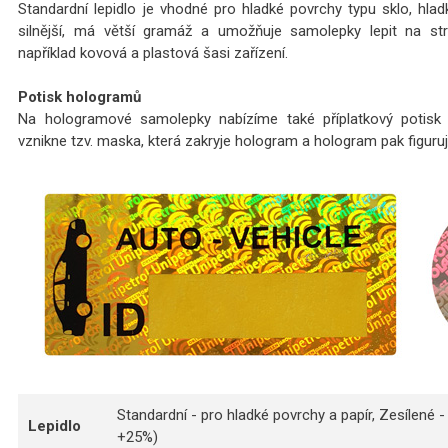
Standardní lepidlo je vhodné pro hladké povrchy typu sklo, hladký
silnější, má větší gramáž a umožňuje samolepky lepit na str
například kovová a plastová šasi zařízení.
Potisk hologramů
Na hologramové samolepky nabízíme také příplatkový potisk l
vznikne tzv. maska, která zakryje hologram a hologram pak figuruj
Standardní - pro hladké povrchy a papír, Zesílené -
Lepidlo
+25%)