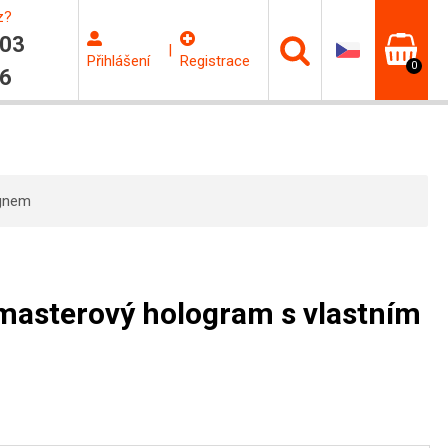
z?
603
|
Přihlášení
Registrace
0
06
ignem
masterový hologram s vlastním