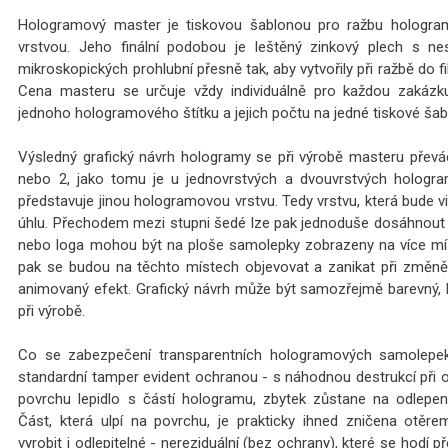
Hologramový master je tiskovou šablonou pro ražbu hologra
vrstvou. Jeho finální podobou je leštěný zinkový plech s 
mikroskopických prohlubní přesně tak, aby vytvořily při ražbě do 
Cena masteru se určuje vždy individuálně pro každou zakázku,
jednoho hologramového štítku a jejich počtu na jedné tiskové šab
Výsledný grafický návrh hologramy se při výrobě masteru převád
nebo 2, jako tomu je u jednovrstvých a dvouvrstvých hologra
představuje jinou hologramovou vrstvu. Tedy vrstvu, která bude 
úhlu. Přechodem mezi stupni šedé lze pak jednoduše dosáhnout 
nebo loga mohou být na ploše samolepky zobrazeny na více mís
pak se budou na těchto místech objevovat a zanikat při změně 
animovaný efekt. Grafický návrh může být samozřejmě barevný,
při výrobě.
Co se zabezpečení transparentních hologramových samolepek 
standardní tamper evident ochranou - s náhodnou destrukcí při o
povrchu lepidlo s částí hologramu, zbytek zůstane na odlepené
Část, která ulpí na povrchu, je prakticky ihned zničena otěre
vyrobit i odlepitelné - nereziduální (bez ochrany), které se hodí 