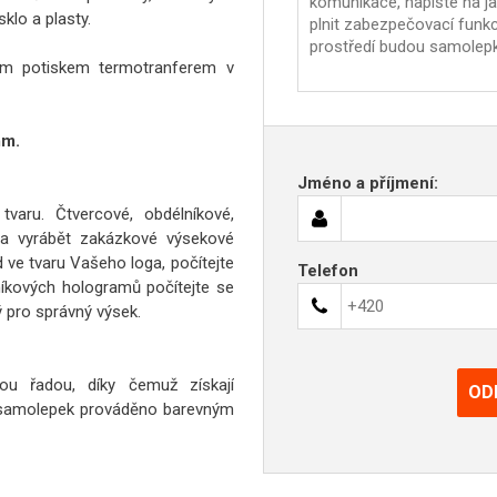
klo a plasty.
vým potiskem termotranferem v
mm.
Jméno a příjmení:
varu. Čtvercové, obdélníkové,
ba vyrábět zakázkové výsekové
d ve tvaru Vašeho loga, počítejte
Telefon
níkových hologramů počítejte se
 pro správný výsek.
ou řadou, díky čemuž získají
OD
h samolepek prováděno barevným