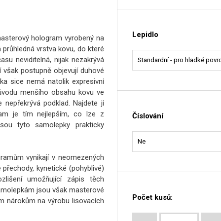
Lepidlo
masterový hologram vyrobený na
á průhledná vrstva kovu, do které
su neviditelná, nijak nezakrývá
 ní však postupně objevují duhové
a sice nemá natolik expresivní
 důvodu menšího obsahu kovu ve
 nepřekrývá podklad. Najdete ji
am je tím nejlepším, co lze z
Číslování
jsou tyto samolepky prakticky
gramům vynikají v neomezených
 přechody, kynetické (pohyblivé)
zlišení umožňující zápis těch
 samolepkám jsou však masterové
Počet kusů:
ím nárokům na výrobu lisovacích