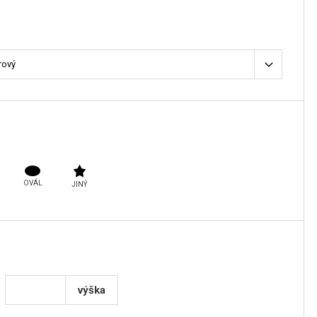
OVÁL
JINÝ
výška