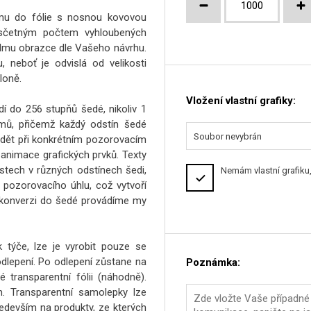
mu do fólie s nosnou kovovou
nesčetným počtem vyhloubených
filmu obrazce dle Vašeho návrhu.
 neboť je odvislá od velikosti
loně.
Vložení vlastní grafiky:
í do 256 stupňů šedé, nikoliv 1
mů, přičemž každý odstín šedé
Soubor nevybrán
vidět při konkrétním pozorovacím
animace grafických prvků. Texty
tech v různých odstínech šedi,
Nemám vlastní grafiku,
pozorovacího úhlu, což vytvoří
 konverzi do šedé provádíme my
týče, lze je vyrobit pouze se
dlepení. Po odlepení zůstane na
Poznámka:
 transparentní fólii (náhodně).
m. Transparentní samolepky lze
především na produkty, ze kterých