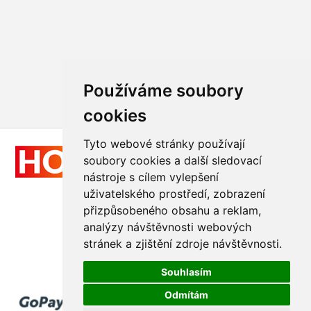
Používáme soubory
cookies
Tyto webové stránky používají
soubory cookies a další sledovací
nástroje s cílem vylepšení
uživatelského prostředí, zobrazení
přizpůsobeného obsahu a reklam,
Všechna práva vyhrazena
analýzy návštěvnosti webových
© 2011 - 2026
Hologram-vyroba.cz
stránek a zjištění zdroje návštěvnosti.
Realizace
GraphicSite.cz
Souhlasím
Odmítám