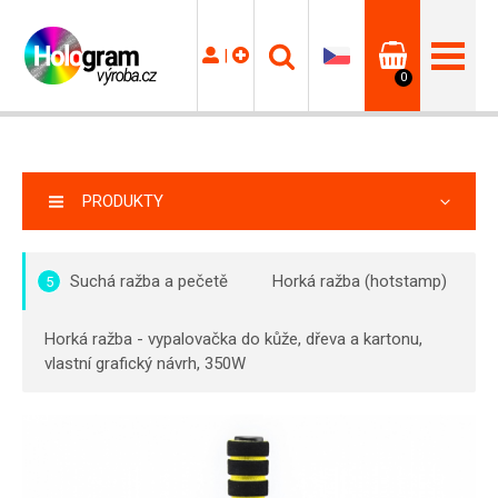
|
0
PRODUKTY
Suchá ražba a pečetě
Horká ražba (hotstamp)
5
Horká ražba - vypalovačka do kůže, dřeva a kartonu,
vlastní grafický návrh, 350W