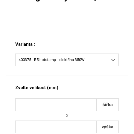
Varianta :
Zvolte velikost (mm):
šířka
X
výška