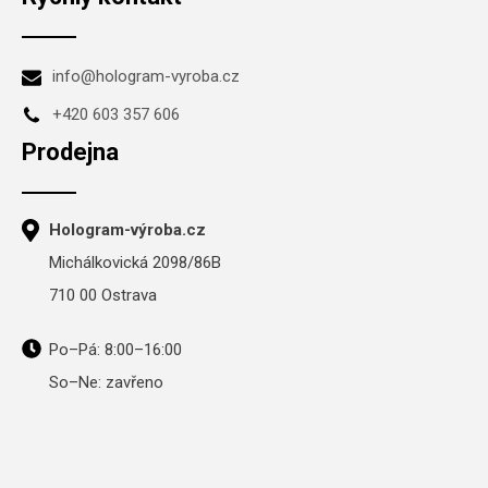
info@hologram-vyroba.cz
+420 603 357 606
Prodejna
Hologram-výroba.cz
Michálkovická 2098/86B
710 00 Ostrava
Po–Pá: 8:00–16:00
So–Ne: zavřeno