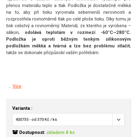
přenos materiálu teplo a tlak. Podložka je dostatečně měkká
na to, aby při tisku vyrovnala sebemenší nerovnosti a
rozprostřela rovnoměrně tlak po celé ploše tisku. Díky tomu je
tisk celistvý a rovnoměrný. Materiál, ze kterého je vyrobena –
silikon,
odolává teplotám v rozmezí -60°C~280°C.
Podložka je oproti běžným tenkým silikonovým
podložkám měkká a tvárná a lze bez problému stlačit
,
takže se dokonale přizpůsobí vaším potřebám.
...
Více
Varianta :
Dostupnost:
skladem 8 ks