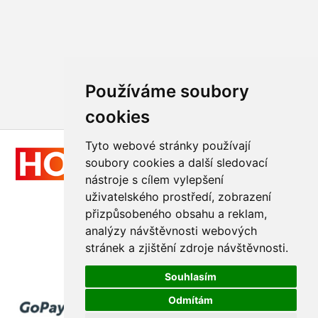
Používáme soubory
cookies
Tyto webové stránky používají
soubory cookies a další sledovací
nástroje s cílem vylepšení
uživatelského prostředí, zobrazení
přizpůsobeného obsahu a reklam,
Všechna práva vyhrazena
analýzy návštěvnosti webových
© 2011 - 2026
Hologram-vyroba.cz
stránek a zjištění zdroje návštěvnosti.
Realizace
GraphicSite.cz
Souhlasím
Odmítám