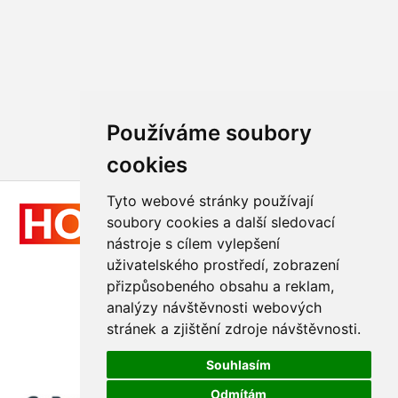
Používáme soubory
cookies
Tyto webové stránky používají
soubory cookies a další sledovací
nástroje s cílem vylepšení
uživatelského prostředí, zobrazení
přizpůsobeného obsahu a reklam,
Všechna práva vyhrazena
analýzy návštěvnosti webových
© 2011 - 2026
Hologram-vyroba.cz
stránek a zjištění zdroje návštěvnosti.
Realizace
GraphicSite.cz
Souhlasím
Odmítám