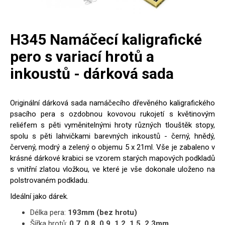
H345 Namáčecí kaligrafické
pero s variací hrotů a
inkoustů - dárková sada
Originální dárková sada namáčecího dřevěného kaligrafického
psacího pera s ozdobnou kovovou rukojetí s květinovým
reliéfem s pěti vyměnitelnými hroty různých tlouštěk stopy,
spolu s pěti lahvičkami barevných inkoustů - černý, hnědý,
červený, modrý a zelený o objemu 5 x 21ml. Vše je zabaleno v
krásné dárkové krabici se vzorem starých mapových podkladů
s vnitřní zlatou vložkou, ve které je vše dokonale uloženo na
polstrovaném podkladu.
Ideální jako dárek.
Délka pera:
193mm (bez hrotu)
Šířka hrotů:
0.7, 0.8, 0.9, 1.2, 1.5, 2.3mm